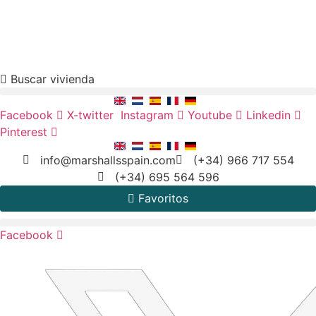
Property Search
X
Skip
Buscar vivienda
to
content
Facebook
X-twitter
Instagram
Youtube
Linkedin
Pinterest
info@marshallsspain.com
(+34) 966 717 554
(+34) 695 564 596
Favoritos
Facebook