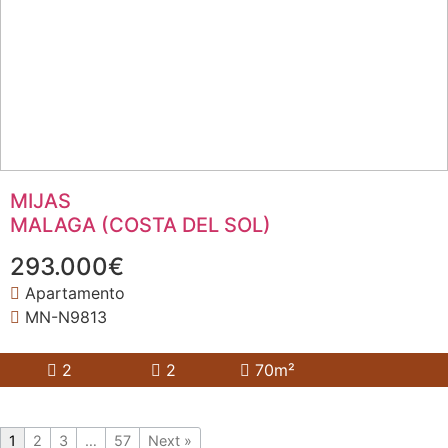
MIJAS
MALAGA (COSTA DEL SOL)
293.000€
Apartamento
MN-N9813
2
2
70m²
1
2
3
…
57
Next »