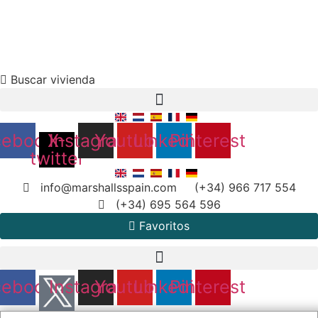
Property Search
X
Skip
Buscar vivienda
to
content
cebook
X-
Instagram
Youtube
Linkedin
Pinterest
twitter
info@marshallsspain.com
(+34) 966 717 554
(+34) 695 564 596
Favoritos
cebook
Instagram
Youtube
Linkedin
Pinterest