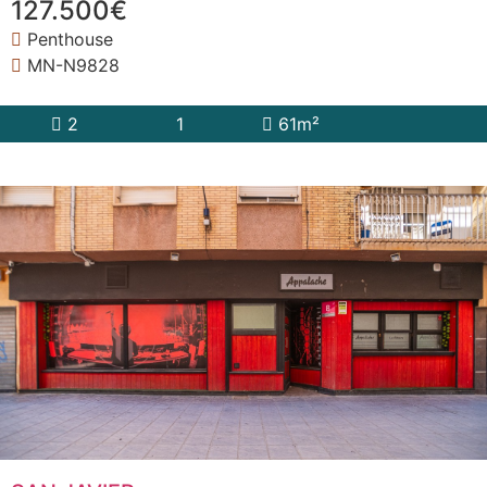
127.500€
Penthouse
MN-N9828
2
1
61m²