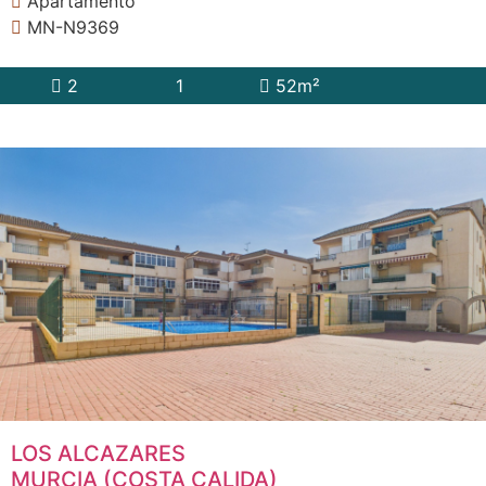
Apartamento
MN-N9369
2
1
52m²
LOS ALCAZARES
MURCIA (COSTA CALIDA)