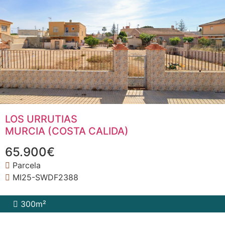
LOS URRUTIAS
MURCIA (COSTA CALIDA)
65.900€
Parcela
MI25-SWDF2388
300m²