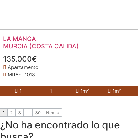
LA MANGA
MURCIA (COSTA CALIDA)
135.000€
Apartamento
MI16-Ti1018
1
1
1m²
1m²
1
2
3
…
30
Next »
¿No ha encontrado lo que
busca?