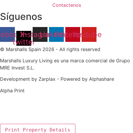
Contactenos
Síguenos
cebook
X-
Instagram
Linkedin
Pinterest
Youtube
twitter
© Marshalls Spain 2026 - All rights reserved
Marshalls Luxury Living es una marca comercial de Grupo
MRE Invest S.L.
Development by Zarplax - Powered by Alphashare
Alpha Print