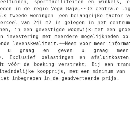
eeltuinen, sportfaciliteiten en winkels, e
eden in de regio Vega Baja.~~De centrale lig
als tweede woningen  een belangrijke factor vo
perceel van 241 m2 is gelegen in het centrum
nen, in een gevestigde woonwijk met een groe
n investering met meerdere mogelijkheden op
ende levenskwaliteit.~~Neem voor meer informat
 u graag en geven u graag meer in
00. Exclusief belastingen en afsluitkoste
dt vóór de boeking verstrekt. Bij een trans
iteindelijke koopprijs, met een minimum van  
niet inbegrepen in de geadverteerde prijs.