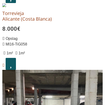
Torrevieja
Alicante (Costa Blanca)
8.000€
Opslag
MI16-TiG058
1m²
1m²