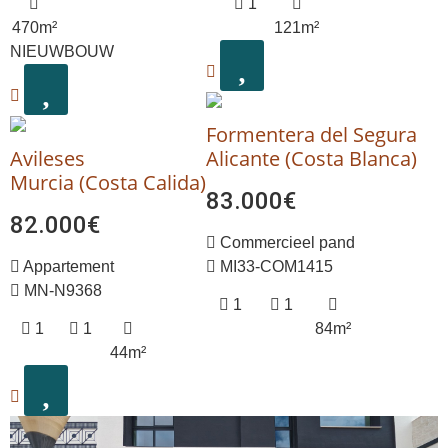
1
470m²
121m²
NIEUWBOUW
Formentera del Segura
Avileses
Alicante (Costa Blanca)
Murcia (Costa Calida)
83.000€
82.000€
Commercieel pand
Appartement
MI33-COM1415
MN-N9368
1
1
1
1
84m²
44m²