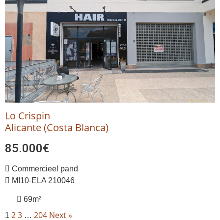
Lo Crispin
Alicante (Costa Blanca)
85.000€
Commercieel pand
MI10-ELA 210046
69m²
2
3
204
Next »
1
…