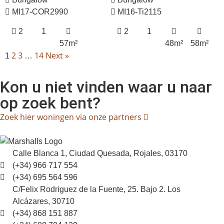
MI17-COR2990
MI16-Ti2115
2
1
2
1
57m²
48m²
58m²
2
3
14
Next »
1
…
Kon u niet vinden waar u naar
op zoek bent?
Zoek hier woningen via onze partners
Calle Blanca 1, Ciudad Quesada, Rojales, 03170
(+34) 966 717 554
(+34) 695 564 596
C/Felix Rodriguez de la Fuente, 25. Bajo 2. Los
Alcázares, 30710
(+34) 868 151 887