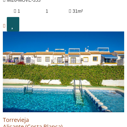
MI26-MOVE-353
1
1
31m²
Torrevieja
Alicante (Costa Blanca)