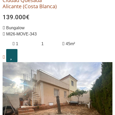
Ciudad Quesada
Alicante (Costa Blanca)
139.000€
Bungalow
MI26-MOVE-343
1
1
45m²