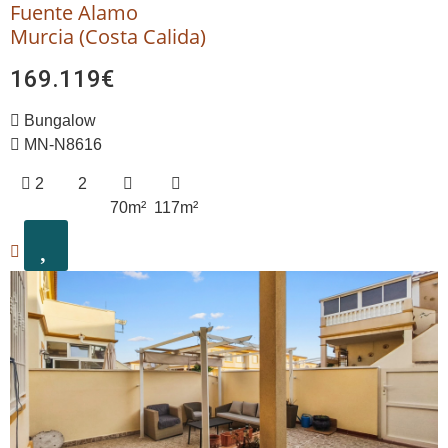
Fuente Alamo
Murcia (Costa Calida)
169.119€
Bungalow
MN-N8616
2
2
70m²
117m²