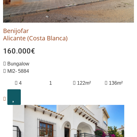
Benijofar
Alicante (Costa Blanca)
160.000€
Bungalow
MI2- 5884
4
1
122m²
136m²