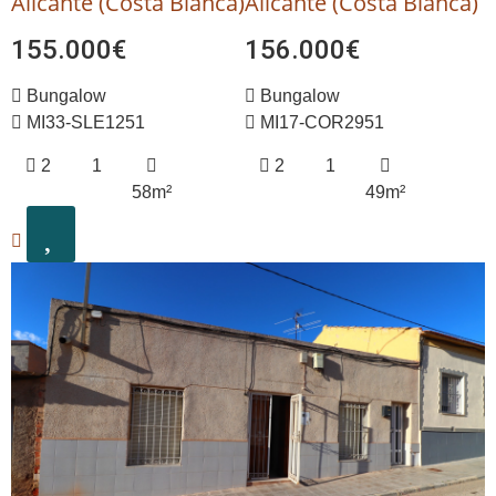
Alicante (Costa Blanca)
Alicante (Costa Blanca)
155.000€
156.000€
Bungalow
Bungalow
MI33-SLE1251
MI17-COR2951
2
1
2
1
58m²
49m²