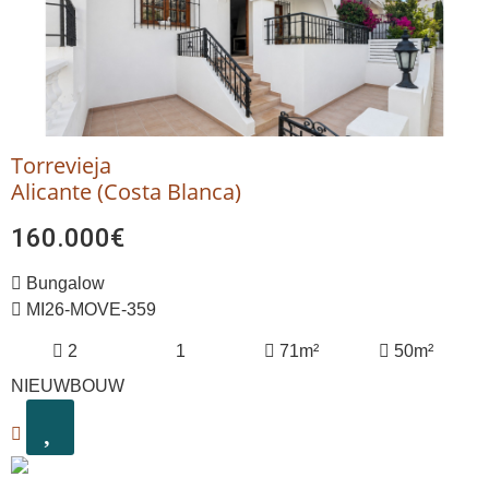
Torrevieja
Alicante (Costa Blanca)
160.000€
Bungalow
MI26-MOVE-359
2
1
71m²
50m²
NIEUWBOUW