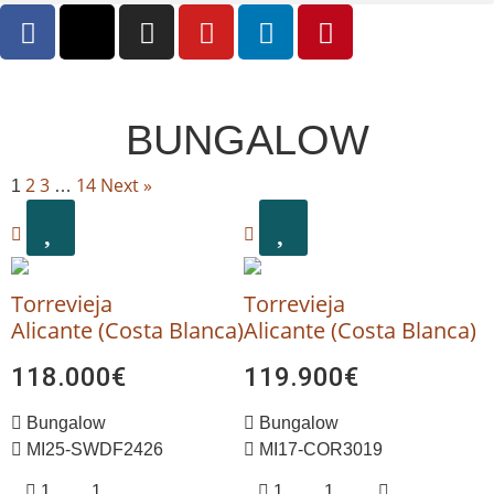
BUNGALOW
2
3
14
Next »
1
…
Torrevieja
Torrevieja
Alicante (Costa Blanca)
Alicante (Costa Blanca)
118.000€
119.900€
Bungalow
Bungalow
MI25-SWDF2426
MI17-COR3019
1
1
1
1