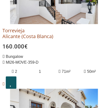
Torrevieja
Alicante (Costa Blanca)
160.000€
Bungalow
MI26-MOVE-359-D
2
1
71m²
50m²