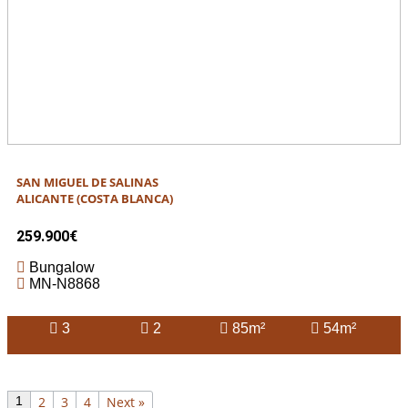
SAN MIGUEL DE SALINAS
ALICANTE (COSTA BLANCA)
259.900€
Bungalow
MN-N8868
3
2
85m²
54m²
1
2
3
4
Next »