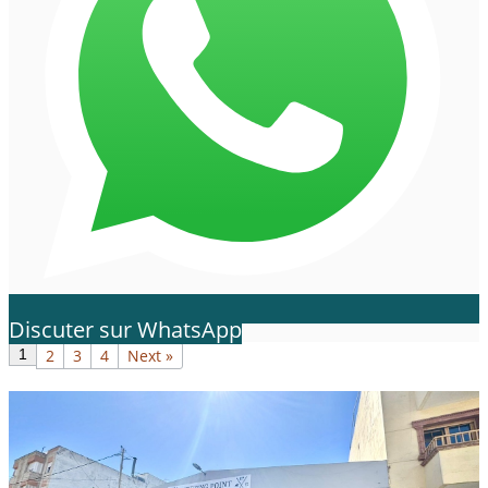
Discuter sur WhatsApp
1
2
3
4
Next »