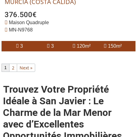
MURCIA (COSTA CALIDA)
376.500€
Maison Quadruple
MN-N9768
3
3
120m²
150m²
2
Next »
1
Trouvez Votre Propriété
Idéale à San Javier : Le
Charme de la Mar Menor
avec d’Excellentes
Opportunités Immobilières