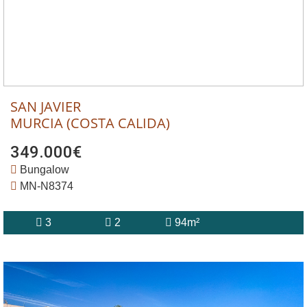
SAN JAVIER
MURCIA (COSTA CALIDA)
349.000€
Bungalow
MN-N8374
3
2
94m²