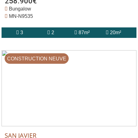
258.900€
Bungalow
MN-N9535
3
2
87m²
20m²
CONSTRUCTION NEUVE
SAN JAVIER