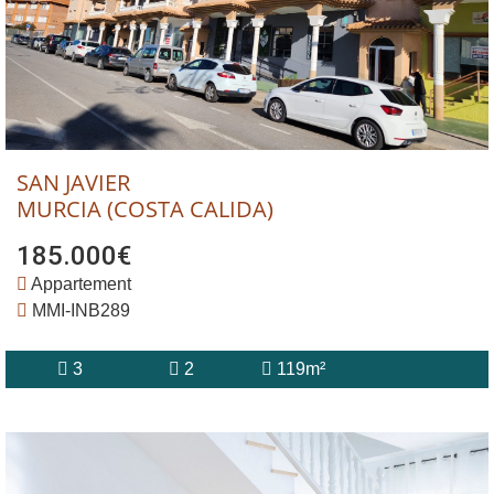
SAN JAVIER
MURCIA (COSTA CALIDA)
185.000€
Appartement
MMI-INB289
3
2
119m²