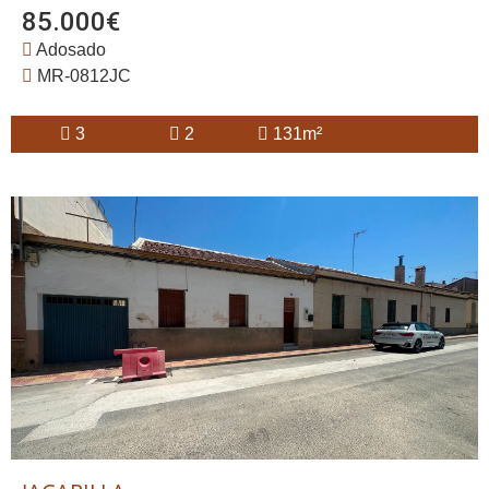
85.000€
Adosado
MR-0812JC
3
2
131m²