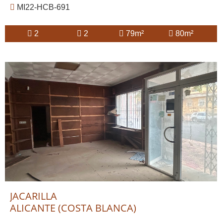
MI22-HCB-691
2
2
79m²
80m²
JACARILLA
ALICANTE (COSTA BLANCA)