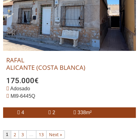
RAFAL
ALICANTE (COSTA BLANCA)
175.000€
Adosado
MI9-6445Q
4
2
338m²
2
3
13
Next »
1
…