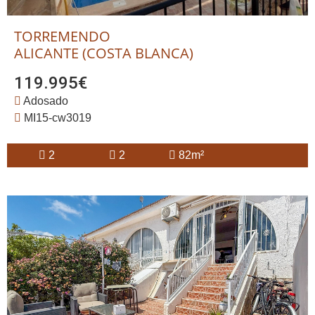
TORREMENDO
ALICANTE (COSTA BLANCA)
119.995€
Adosado
MI15-cw3019
2
2
82m²