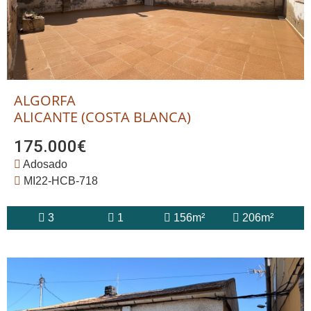
ALGORFA
ALICANTE (COSTA BLANCA)
175.000€
Adosado
MI22-HCB-718
3
1
156m²
206m²