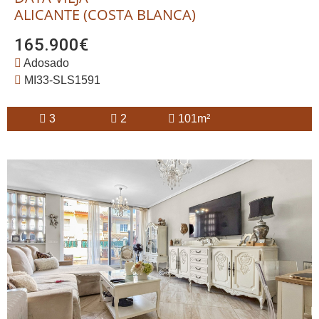
ALICANTE (COSTA BLANCA)
165.900€
Adosado
MI33-SLS1591
3
2
101m²