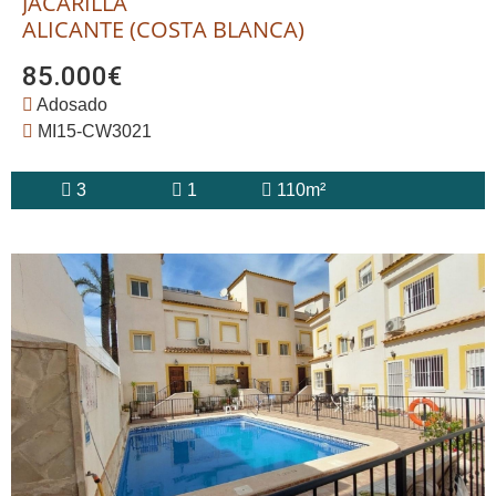
JACARILLA
ALICANTE (COSTA BLANCA)
85.000€
Adosado
MI15-CW3021
3
1
110m²