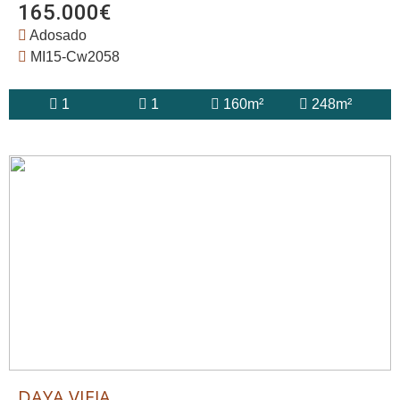
165.000€
Adosado
MI15-Cw2058
1
1
160m²
248m²
DAYA VIEJA