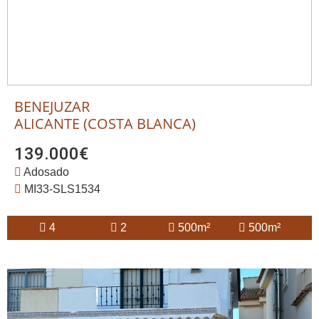
BENEJUZAR
ALICANTE (COSTA BLANCA)
139.000€
Adosado
MI33-SLS1534
4
2
500m²
500m²