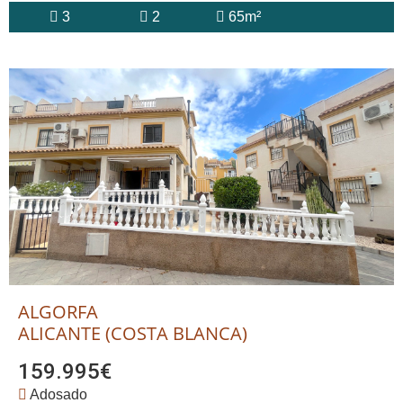
3
2
65m²
ALGORFA
ALICANTE (COSTA BLANCA)
159.995€
Adosado